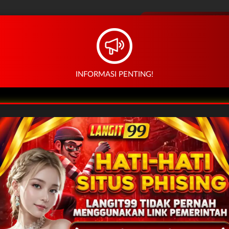
UND
layar kaca anda. Terima kasih
Pemeliharaan Terjadwal: PP Virtual Sports pada 3
INFORMASI PENTING!