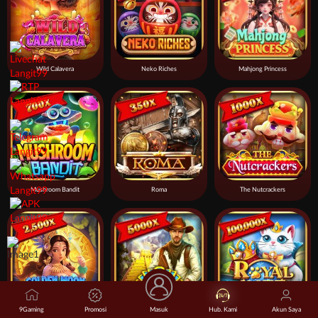
Wild Calavera
Neko Riches
Mahjong Princess
Mushroom Bandit
Roma
The Nutcrackers
9Gaming
Promosi
Masuk
Hub. Kami
Akun Saya
Golden Moon Empire
The Maya Myth
Royal Katt