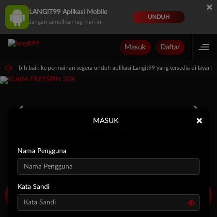
×
LANGIT99 Aplikasi Mobile
UNDUH
Jangan tampilkan lagi hari ini
Masuk
Daftar
n lebih baik ke permainan segera unduh aplikasi Langit99 yang tersedia di layar ka
×
MASUK
Nama Pengguna
JACKPOT
PLAY
Kata Sandi
IDR
12,674,595,922