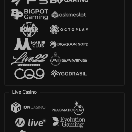
Live Casino