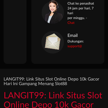
Chat ke penasihat
24 jam per hari, 7
hari
per minggu. -
Chat
Email
Dukungan:
support@
LANGIT99: Link Situs Slot Online Depo 10k Gacor
Hari Ini Gampang Menang Slot88
LANGIT99: Link Situs Slot
Online Depo 10k Gacor