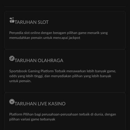
TARUHAN SLOT
Penyedia slot online dengan beragam pilihan game menarik yang
memudahkan pemain untuk mencapai jackpot
TARUHAN OLAHRAGA
Sportsbook Gaming Platform Terbaik menawarkan lebih banyak game,
odds yang lebih tinggi, dan menyediakan pilihan yang lebih banyak
untuk pemain.
TARUHAN LIVE KASINO
Platform Pilihan bagi perusahaan-perusahaan terbaik di dunia, dengan
pilihan variasi game terbanyak