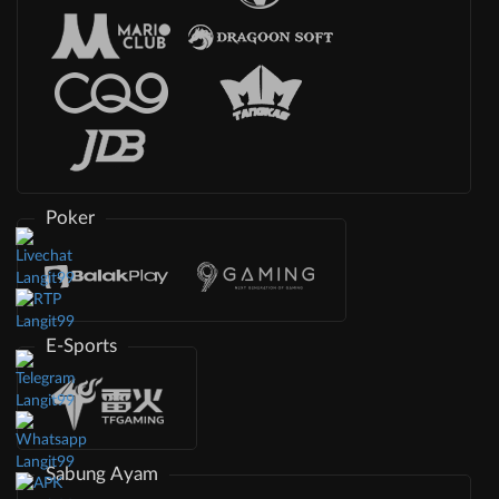
Poker
E-Sports
Sabung Ayam