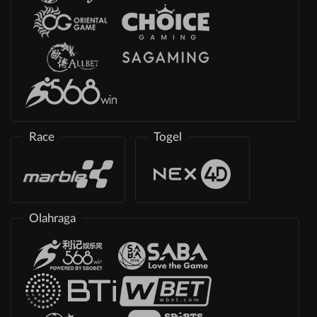
Race
Togel
Olahraga