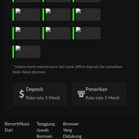
* Selama bank maintenance dan bank offline deposit dan penarikan
tidak dapat diproses
Deposit
Penarikan
Rata-rata 3 Menit
Rata-rata 5 Menit
Bersertifikasi
Tanggung
Browser
Dari
Jawab
Yang
Bermain
Didukung