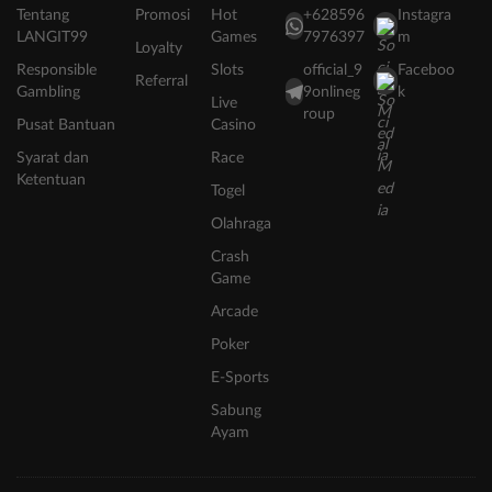
Tentang
Promosi
Hot
+628596
Instagra
LANGIT99
Games
7976397
m
Loyalty
Responsible
Slots
official_9
Faceboo
Referral
Gambling
9onlineg
k
Live
roup
Pusat Bantuan
Casino
Syarat dan
Race
Ketentuan
Togel
Olahraga
Crash
Game
Arcade
Poker
E-Sports
Sabung
Ayam