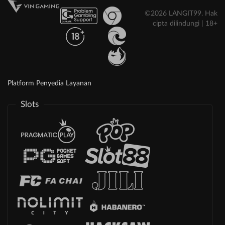
©2026 LANGIT99. Hak
cipta dilindungi | 18+
Platform Penyedia Layanan
Slots