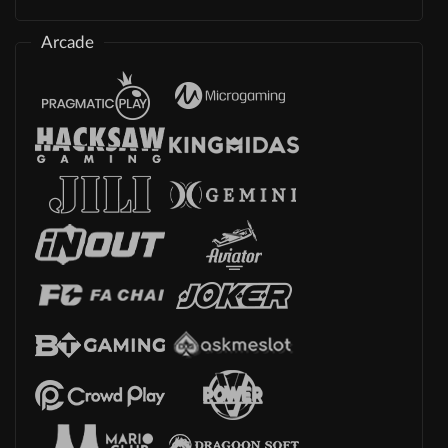
Arcade