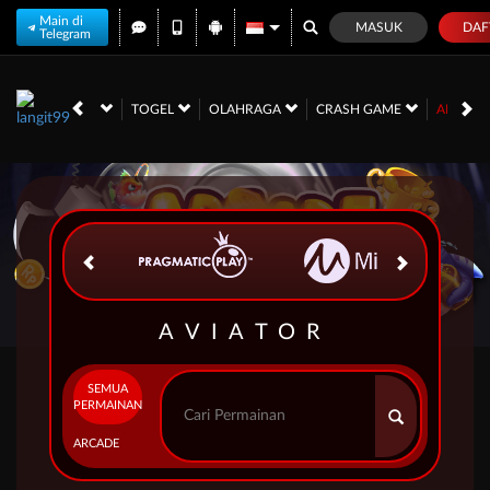
Main di
MASUK
DAF
Telegram
ASINO
RACE
TOGEL
OLAHRAGA
CRASH GAME
ARCAD
AVIATOR
SEMUA
PERMAINAN
ARCADE