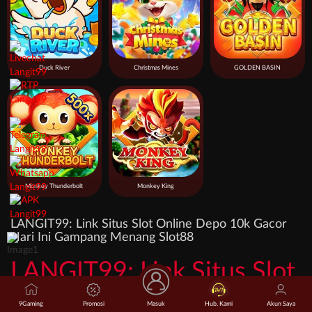
Duck River
Christmas Mines
GOLDEN BASIN
Monkey Thunderbolt
Monkey King
LANGIT99: Link Situs Slot Online Depo 10k Gacor
Hari Ini Gampang Menang Slot88
LANGIT99: Link Situs Slot
Online Depo 10k Gacor
9Gaming
Promosi
Masuk
Hub. Kami
Akun Saya