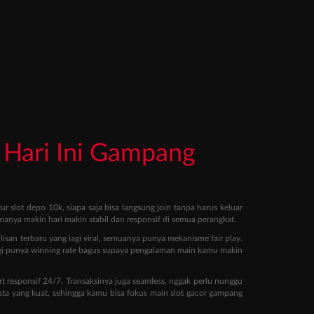
 Hari Ini Gampang
ur slot depo 10k, siapa saja bisa langsung join tanpa harus keluar
rmanya makin hari makin stabil dan responsif di semua perangkat.
rilisan terbaru yang lagi viral, semuanya punya mekanisme fair play.
gi punya winning rate bagus supaya pengalaman main kamu makin
 responsif 24/7. Transaksinya juga seamless, nggak perlu nunggu
data yang kuat, sehingga kamu bisa fokus main slot gacor gampang