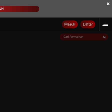
×
UH
Masuk
Daftar